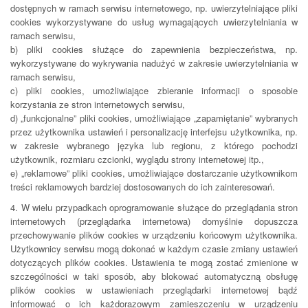
dostępnych w ramach serwisu internetowego, np. uwierzytelniające pliki
cookies wykorzystywane do usług wymagających uwierzytelniania w
ramach serwisu,
b) pliki cookies służące do zapewnienia bezpieczeństwa, np.
wykorzystywane do wykrywania nadużyć w zakresie uwierzytelniania w
ramach serwisu,
c) pliki cookies, umożliwiające zbieranie informacji o sposobie
korzystania ze stron internetowych serwisu,
d) „funkcjonalne” pliki cookies, umożliwiające „zapamiętanie” wybranych
przez użytkownika ustawień i personalizację interfejsu użytkownika, np.
w zakresie wybranego języka lub regionu, z którego pochodzi
użytkownik, rozmiaru czcionki, wyglądu strony internetowej itp.,
e) „reklamowe” pliki cookies, umożliwiające dostarczanie użytkownikom
treści reklamowych bardziej dostosowanych do ich zainteresowań.
4. W wielu przypadkach oprogramowanie służące do przeglądania stron
internetowych (przeglądarka internetowa) domyślnie dopuszcza
przechowywanie plików cookies w urządzeniu końcowym użytkownika.
Użytkownicy serwisu mogą dokonać w każdym czasie zmiany ustawień
dotyczących plików cookies. Ustawienia te mogą zostać zmienione w
szczególności w taki sposób, aby blokować automatyczną obsługę
plików cookies w ustawieniach przeglądarki internetowej bądź
informować o ich każdorazowym zamieszczeniu w urządzeniu