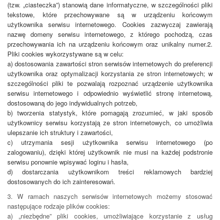
(tzw. „ciasteczka”) stanowią dane informatyczne, w szczególności pliki
tekstowe, które przechowywane są w urządzeniu końcowym
użytkownika serwisu internetowego. Cookies zazwyczaj zawierają
nazwę domeny serwisu internetowego, z którego pochodzą, czas
przechowywania ich na urządzeniu końcowym oraz unikalny numer.2.
Pliki cookies wykorzystywane są w celu:
a) dostosowania zawartości stron serwisów internetowych do preferencji
użytkownika oraz optymalizacji korzystania ze stron internetowych; w
szczególności pliki te pozwalają rozpoznać urządzenie użytkownika
serwisu internetowego i odpowiednio wyświetlić stronę internetową,
dostosowaną do jego indywidualnych potrzeb,
b) tworzenia statystyk, które pomagają zrozumieć, w jaki sposób
użytkownicy serwisu korzystają ze stron internetowych, co umożliwia
ulepszanie ich struktury i zawartości,
c) utrzymania sesji użytkownika serwisu internetowego (po
zalogowaniu), dzięki której użytkownik nie musi na każdej podstronie
serwisu ponownie wpisywać loginu i hasła,
d) dostarczania użytkownikom treści reklamowych bardziej
dostosowanych do ich zainteresowań.
3. W ramach naszych serwisów internetowych możemy stosować
następujące rodzaje plików cookies:
a) „niezbędne” pliki cookies, umożliwiające korzystanie z usług